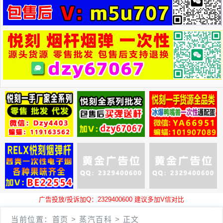
广告投放/投诉加Q：2329400600 建议多加V信对比
当前位置：
首页
>
蒸汽百科
>
正文