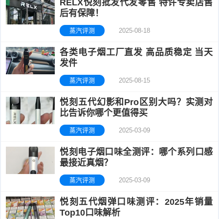
RELX悦刻批发代发零售 特许专卖店售
后有保障！
蒸汽评测
2025-08-18
各类电子烟工厂直发 高品质稳定 当天
发件
蒸汽评测
2025-08-15
悦刻五代幻影和Pro区别大吗？实测对
比告诉你哪个更值得买
蒸汽评测
2025-03-09
悦刻电子烟口味全测评：哪个系列口感
最接近真烟？
蒸汽评测
2025-03-09
悦刻五代烟弹口味测评：2025年销量
Top10口味解析