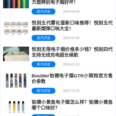
方面辨别电子烟好坏！
蒸汽评测
2024-04-03
悦刻五代雾化蛋新口味推荐！悦刻五代
最新烟弹口味大全！
蒸汽评测
2024-04-03
悦刻无限电子烟价格多少钱？悦刻四代
支持无线充电超长续航
蒸汽评测
2024-01-02
Boulder铂德电子烟GTR小钢炮官方售
价参数
蒸汽评测
2023-12-25
铂德小黄鱼电子烟怎么样？铂德小黄鱼
哪个口味好？