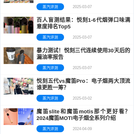
蒸汽评测
2025-03-07
百人盲测结果：悦刻1-6代烟弹口味满
意度排名Top5
蒸汽评测
2025-03-07
暴力测试！悦刻三代连续使用30天后的
漏油率报告
蒸汽评测
2025-03-07
悦刻五代vs魔笛Pro：电子烟两大顶流
谁更胜一筹？
蒸汽评测
2025-03-02
魔笛slite和魔笛motis那个更好看？
2024魔笛MOTI电子烟全系列介绍
蒸汽评测
2024-04-09