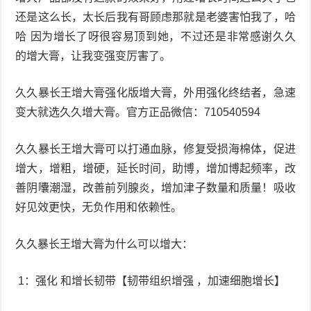
还是这么长，太长后我有哥顾虑那就是老婆害怕我了，哈
哈 因为增长了呀很容易顶到她，不过还是非常感谢久久
的增大膏，让我变强变厉害了。
久久暴长王增大膏强化版增大膏，外用强化终结者，急速
变大就选久久增大膏。官方正品微信：710540594
久久暴长王增大膏可以打通血脉，修复受损海棉体，促进
增大，增粗，增硬，延长时间，助博，增加博起频率，改
善阴囔潮湿，改善前列腺炎，增加津子数量和质量！吸收
好见效更快，无负作用和依赖性。
久久暴长王增大膏为什么可以增大：
1：强化 和增长韧带【韧带组织增强 ，加速细胞增长】