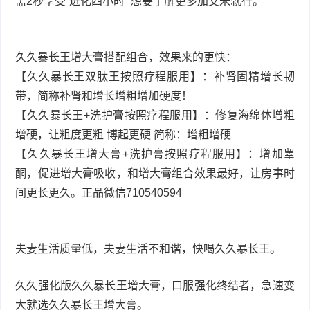
需2秒享受“进化四小时” 想要了解更多加艾米就行。
久久暴长王增大膏搭配组合，效果来的更快：
【久久暴长王双肽王按照疗程服用】：补肾固精增长韧
带，简称补肾和增长增粗增加硬度！
【久久暴长王+洗护膏按照疗程服用】：修复海绵体增粗
增硬，让粗度更粗 博起更硬 简称：增粗增硬
【久久暴长王增大膏+洗护膏按照疗程服用】：增加睾
酮，促进增大膏吸收，和增大膏组合效果最好，让房事时
间更长更久。正品微信710540594
夫妻生活质量低，夫妻生活不和谐，快喝久久暴长王。
久久强化版久久暴长王增大膏，口服强化终结者，急速变
大就选久久暴长王增大膏。