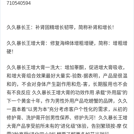
710540594
久久暴长王：补肾固精增长韧带，简称补肾和增长！
久久暴长王增大膏：修复海绵体增粗增硬，简称：增粗增
硬！
久久暴长王增大膏一洗大：增加睾酮，促进增大膏吸收，
和增大膏组合效果最好大量实-验数-据表明，产品是很温
和的，不会对身体产生副作用和危-害，长期服用也不会
有不良反应 久久暴长王增大膏的功效作用 承载“外用届”的
下一个黄金十年，作为男性外用产品吃螃蟹的品牌，久久
一直本着“以男为本”充分考虑客户个性化的需求，从初的
修护膏、洗护膏开创男性保养、修护先河！久久暴长王增
大膏产品享受前所未有的“进化级”体验，告别繁琐按-摩 仅