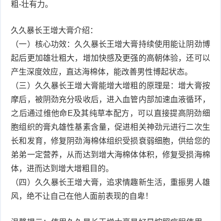
粗-壮有力。
久久暴长王增大膏介绍：
（一）核心功效：久久暴长王增大膏持续使用能让阴劲博
起后更加雄壮粗大，增加快感及更强的高朝体验，还可以
产生深度效应，直达海棉体，能改善男性博起状态。
（三）久久暴长王增大膏能增大增粗的原理是：增大膏按
摩后，被阴劲充分吸收后，进入血管内部加速血液循环，
之后通过维他命E及其纯草本配方，可以直接提高阴劲细
胞组织的膏丸雄性基素含量，促进相关神劲元进行二次生
长和发育，修复阴劲海棉体组织受损衰弱细胞，供给您的
弟弟一定营养，从而达到增大海棉体体积，修复受损海棉
体，进而达到增大增粗目的。
（四）久久暴长王增大膏，追求情趣新生活，重振男人雄
风，绝不让自己在他人面前表现的自卑！