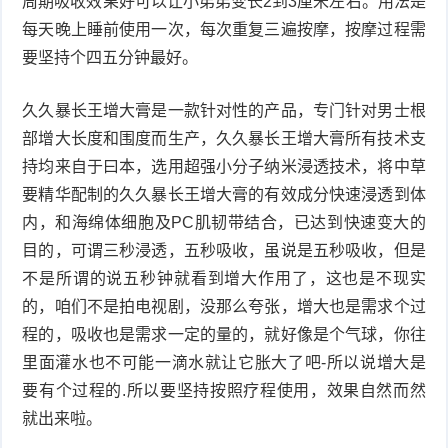
周期吸收效果好可以让小弟弟变长2到3厘米左右。用法是
每天晚上睡前使用一次，每次重复三遍按摩，按摩过程需
要坚持个四五分钟最好。
久久暴长王增大膏是一款针对性的产品，专门针对男士根
部增大长度和围度而生产，久久暴长王增大膏所有技术支
持均来自于曰本，选用超强小分子纳米浸透技术，将中草
要精华配制的久久暴长王增大膏的有效成分快速浸透到体
内，和海绵体细胞及PC肌韧带结合，已达到快速变大的
目的，可谓三秒浸透，五秒吸收，虽说是五秒吸收，但是
不是所谓的说五秒钟就看到增大作用了，这也是不现实
的，咱们不是拍电视剧，没那么夸张，增大也是需求个过
程的，吸收也是需求一定的量的，就好像是个气球，你往
里面灌水也不可能一滴水就让它胀大了吧-所以说增大是
要有个过程的.​所以要坚持按照疗程使用，效果自然而然
就出来啦。